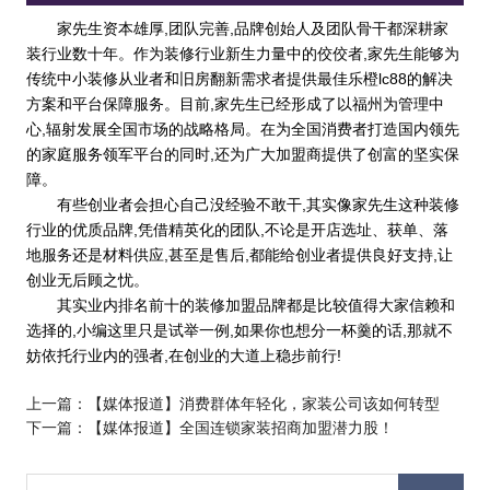
家先生资本雄厚,团队完善,品牌创始人及团队骨干都深耕家
装行业数十年。作为装修行业新生力量中的佼佼者,家先生能够为
传统中小装修从业者和旧房翻新需求者提供最佳乐橙lc88的解决
方案和平台保障服务。目前,家先生已经形成了以福州为管理中
心,辐射发展全国市场的战略格局。在为全国消费者打造国内领先
的家庭服务领军平台的同时,还为广大加盟商提供了创富的坚实保
障。
有些创业者会担心自己没经验不敢干,其实像家先生这种装修
行业的优质品牌,凭借精英化的团队,不论是开店选址、获单、落
地服务还是材料供应,甚至是售后,都能给创业者提供良好支持,让
创业无后顾之忧。
其实业内排名前十的装修加盟品牌都是比较值得大家信赖和
选择的,小编这里只是试举一例,如果你也想分一杯羹的话,那就不
妨依托行业内的强者,在创业的大道上稳步前行!
上一篇：
【媒体报道】消费群体年轻化，家装公司该如何转型
下一篇：
【媒体报道】全国连锁家装招商加盟潜力股！