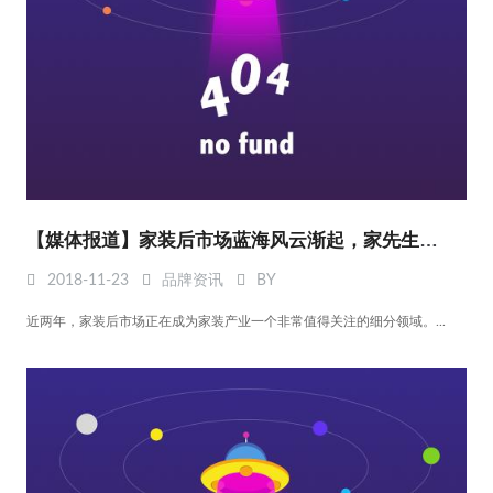
【媒体报道】家装后市场蓝海风云渐起，家先生持续领跑行业
2018-11-23
品牌资讯
BY
近两年，家装后市场正在成为家装产业一个非常值得关注的细分领域。...