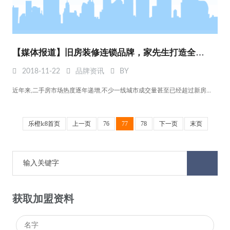
【媒体报道】旧房装修连锁品牌，家先生打造全新商业模式
2018-11-22
品牌资讯
BY
近年来,二手房市场热度逐年递增,不少一线城市成交量甚至已经超过新房...
乐橙lc8首页
上一页
76
77
78
下一页
末页
获取加盟资料