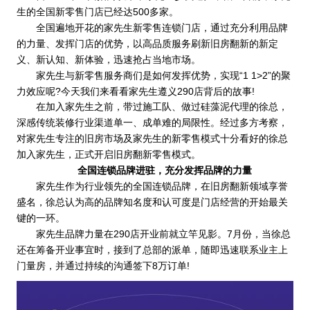
生的全国新零售门店已经达500多家。
全国遍地开花的家先生新零售连锁门店，通过充分利用品牌
的力量、发挥门店的优势，以高品质服务刷新旧房翻新的新定
义、新认知、新体验，迅速抢占当地市场。
家先生与新零售服务商们是如何发挥优势，
实现“1 1>2”的聚
力效应呢?
今天我们来看看家先生遵义290店背后的故事!
在加入家先生之前，带过施工队、做过硅藻泥代理的徐总，
深感传统装修行业渠道单一、成单难的局限性。经过多方考察，
对家先生专注的旧房市场及家先生的新零售模式十分看好的徐总
加入家先生，正式开启旧房翻新零售模式。
全国连锁品牌进驻，充分发挥品牌的力量
家先生作为行业领先的全国连锁品牌，在旧房翻新领域享誉
盛名，徐总认为高的品牌知名度和认可度是门店经营的开始最关
键的一环。
家先生品牌力量在290店开业前就立竿见影。7月份，当徐总
还在筹备开业事宜时，接到了总部的派单，随即迅速联系业主上
门量房，并通过持续的沟通签下8万订单!