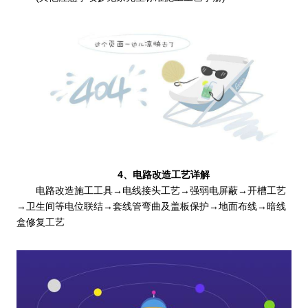
4、电路改造工艺详解
电路改造施工工具→电线接头工艺→强弱电屏蔽→开槽工艺
→卫生间等电位联结→套线管弯曲及盖板保护→地面布线→暗线
盒修复工艺