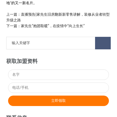
地”的又一新名片。
上一篇：
直播预告|家先生旧房翻新新零售讲解，装修从业者转型
升级之路
下一篇：
家先生“抱团取暖”，在疫情中“向上生长”
获取加盟资料
立即领取