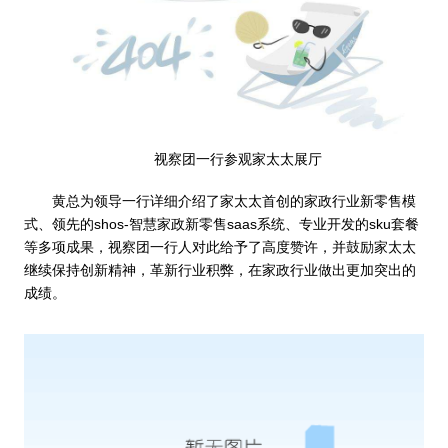
视察团一行参观家太太展厅
黄总为领导一行详细介绍了家太太首创的家政行业新零售模
式、领先的shos-智慧家政新零售saas系统、专业开发的sku套餐
等多项成果，视察团一行人对此给予了高度赞许，并鼓励家太太
继续保持创新精神，革新行业积弊，在家政行业做出更加突出的
成绩。