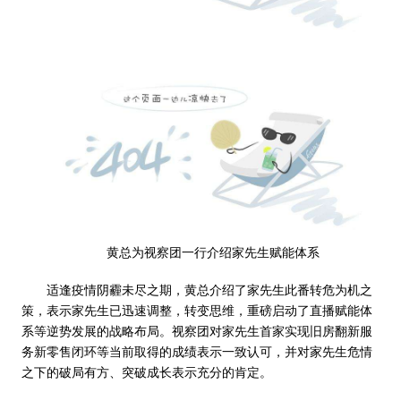
黄总为视察团一行介绍家先生赋能体系
适逢疫情阴霾未尽之期，黄总介绍了家先生此番转危为机之
策，表示家先生已迅速调整，转变思维，重磅启动了直播赋能体
系等逆势发展的战略布局。视察团对家先生首家实现旧房翻新服
务新零售闭环等当前取得的成绩表示一致认可，并对家先生危情
之下的破局有方、突破成长表示充分的肯定。