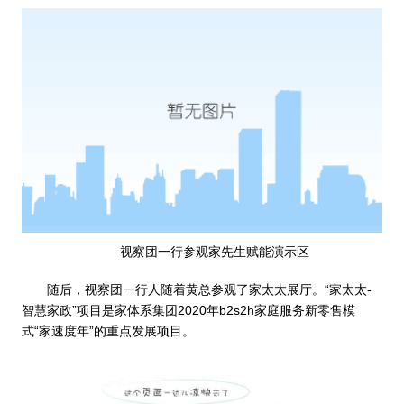
视察团一行参观家先生赋能演示区
随后，视察团一行人随着黄总参观了家太太展厅。“家太太-
智慧家政”项目是家体系集团2020年b2s2h家庭服务新零售模
式“家速度年”的重点发展项目。