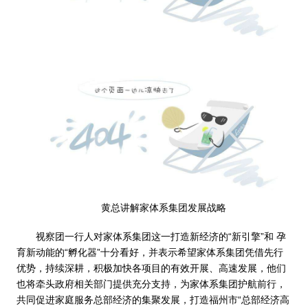
黄总讲解家体系集团发展战略
视察团一行人对家体系集团这一打造新经济的“新引擎”和 孕
育新动能的“孵化器”十分看好，并表示希望家体系集团凭借先行
优势，持续深耕，积极加快各项目的有效开展、高速发展，他们
也将牵头政府相关部门提供充分支持，为家体系集团护航前行，
共同促进家庭服务总部经济的集聚发展，打造福州市“总部经济高