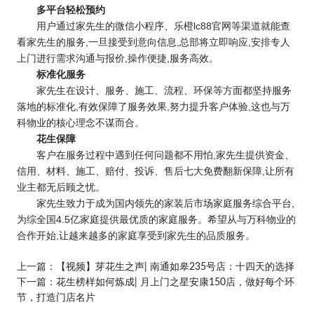
多平台轻松预约
用户通过家先生的微信小程序、乐橙lc88官网等渠道就能查
看家先生的服务,一旦接受到意向信息,总部将立即响应,安排专人
上门进行需求沟通与报价,操作便捷,服务高效。
标准化服务
家先生在设计、服务、施工、流程、环保等方面都坚持服务
落地的标准化,有效保障了服务效果,努力提升客户体验,这也与万
科物业的核心理念不谋而合。
花生保障
客户在服务过程中遇到任何问题都不用怕,家先生提供资金、
信用、材料、施工、赔付、投诉、售后七大免费翻新保障,让所有
业主都无后顾之忧。
家先生致力于成为国内领先的家装后市场家庭服务综合平台,
为综全国4.5亿家庭提供最优质的家庭服务。希望从与万科物业的
合作开始,让越来越多的家庭享受到家先生的品质服务。
上一篇：
【视频】芽花生之声| 南通如皋235号店：十四天的选择
下一篇：
花生榜样如何炼成| 月上门之星安康150店，做好每个环
节，打造门店名片